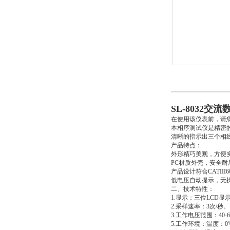
SL-8032交
在使用该仪表前，请
本相序测试仪是精密
清晰的指示出三个相
产品特点：
外形精巧美观，方便
PC材质外壳，安全耐
产品设计符合CATIII
低电压自动提示，无
二、技术特性：
1.显示：三位LCD显示
2.采样速率：3次/秒。
3.工作电压范围：40-60
5.工作环境：温度：0℃