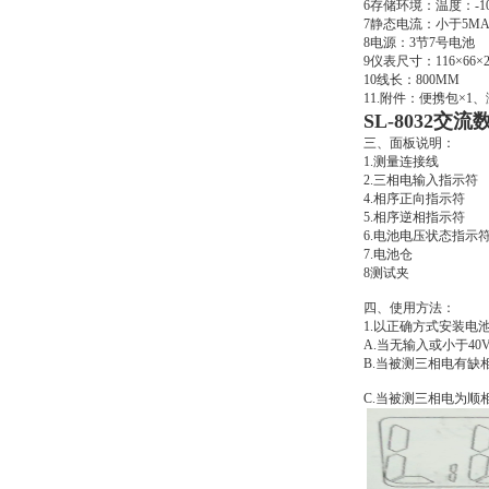
6存储环境：温度：-10
7静态电流：小于5M
8电源：3节7号电池
9仪表尺寸：116
×
66
×
10线长：800MM
11.附件：便携包
×
1
SL-8032交
三、面板说明：
1.测量连接线
2.三相电输入指示符
4.相序正向指示符
5.相序逆相指示符
6.电池电压状态指示
7.电池仓
8测试夹
四、使用方法：
1
.
以正确方式安装电池
A.当无输入或小于40
B.当被测三相电有缺
C.当被测三相电为顺