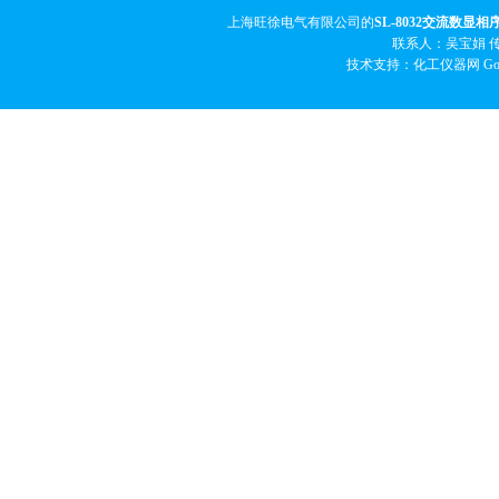
上海旺徐电气有限公司的
SL-8032交流数显相
联系人：吴宝娟 传真
技术支持：化工仪器网
Go