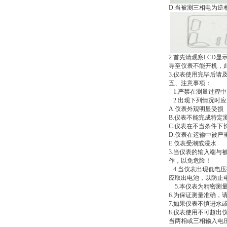
D.当被测三相电为逆
2.首先请观察LCD
导至仪表不能开机，
3.
仪表使用完毕后请
五、注意事项：
1.
严禁在测量过程中
2.
出现下列情况时应
A.
仪表外观明显受损
B.
仪表不能完成特定
C.
仪表在不当条件下
D.
仪表在运输中被严
E.仪表受潮或浸水
3.
当仪表的输入端与
作，以免危险！
4.
当仪表出现低电压
应取出电池，以防止
5.
本仪表为精密测
6.
为保证测量准确，
7.
如果仪表不慎进水
8.
仪表使用不可超出
当两相或三相输入电