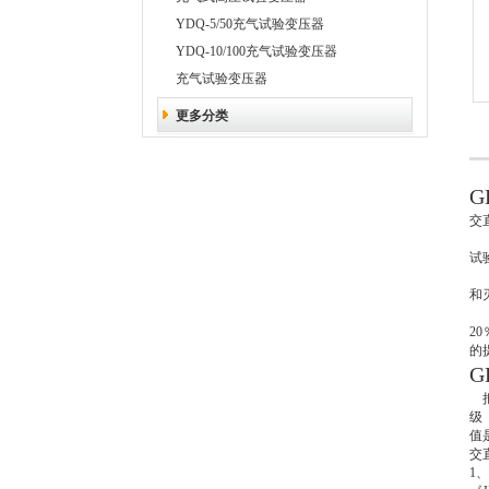
YDQ-5/50充气试验变压器
YDQ-10/100充气试验变压器
充气试验变压器
更多分类
G
交
试
试
随
和
我
2
的
G
把
级
值
交
1