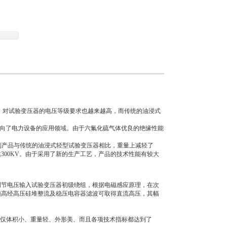
求也越来越高，而传统的油浸式试验变压器，
上都越来越不能满足现场工作的要求。
材料，新工艺的应用，把新的介质六氟化硫气
对试验变压器的电压等级要求也越来越高，而传统的油浸式
向了电力设备的应用领域。由于六氟化硫气体优良的绝缘性能
列产品与传统的油浸式轻型试验变压器相比，重量上减轻了
300KV。由于采用了新的生产工艺，产品的技术性能有较大
节电压输入试验变压器初级绕组，根据电磁感应原理，在次
频高经高压硅堆整流及稳压电容器滤波可取得直流高压，其幅
不仅体积小、重量轻、外形美、而且各项技术指标都达到了