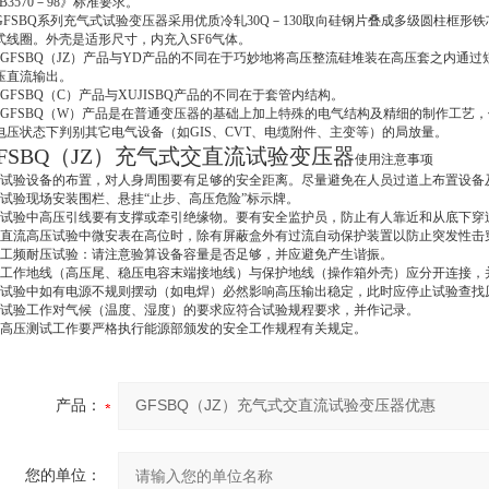
JB3570－98》标准要求。
FSBQ系列充气式试验变压器采用优质冷轧30Q－130取向硅钢片叠成多级圆柱框形
式线圈。外壳是适形尺寸，内充入SF6气体。
、GFSBQ（JZ）产品与YD产品的不同在于巧妙地将高压整流硅堆装在高压套之内通过
压直流输出。
、GFSBQ（C）产品与XUJISBQ产品的不同在于套管内结构。
、GFSBQ（W）产品是在普通变压器的基础上加上特殊的电气结构及精细的制作工艺，
电压状态下判别其它电气设备（如GIS、CVT、电缆附件、主变等）的局放量。
FSBQ（JZ）充气式交直流试验变压器
使用注意事项
、试验设备的布置，对人身周围要有足够的安全距离。尽量避免在人员过道上布置设备
、试验现场安装围栏、悬挂“止步、高压危险”标示牌。
、试验中高压引线要有支撑或牵引绝缘物。要有安全监护员，防止有人靠近和从底下穿
、直流高压试验中微安表在高位时，除有屏蔽盒外有过流自动保护装置以防止突发性击
、工频耐压试验：请注意验算设备容量是否足够，并应避免产生谐振。
、工作地线（高压尾、稳压电容末端接地线）与保护地线（操作箱外壳）应分开连接，
、试验中如有电源不规则摆动（如电焊）必然影响高压输出稳定，此时应停止试验查找
、试验工作对气候（温度、湿度）的要求应符合试验规程要求，并作记录。
、高压测试工作要严格执行能源部颁发的安全工作规程有关规定。
产品：
您的单位：