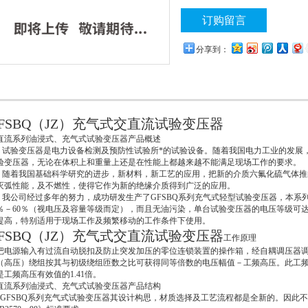
发展，对试验变压器的电压等级要
订购留言
无论在体积上和重量上还是在性能
随着我国基础科学研究的进步，新
分享到：
体推向了电力设备的应用领域。
FSBQ（JZ）充气式交直流试验变压器
直流系列油浸式、充气式试验变压器产品概述
验变压器是电力设备检测及预防性试验所*的试验设备。随着我国电力工业的发展，
验变压器，无论在体积上和重量上还是在性能上都越来越不能满足现场工作的要求。
着我国基础科学研究的进步，新材料，新工艺的应用，把新的介质六氟化硫气体推
灭弧性能，及不燃性，使得它作为新的绝缘介质得到广泛的应用。
公司经过多年的努力，成功研发生产了GFSBQ系列充气式轻型试验变压器，本系
0％－60％（视电压及容量等级而定），而且无油污染，单台试验变压器的电压等级可达
提高，特别适用于现场工作及频繁移动的工作条件下使用。
FSBQ（JZ）充气式交直流试验变压器
工作原理
电源输入有过流自动脱扣及防止突发加压的零位连锁装置的操作箱，经自耦调压器调
（高压）绕组按其与初级绕组匝数之比可获得同等倍数的电压幅值－工频高压。此工
是工频高压有效值的1.41倍。
直流系列油浸式、充气式试验变压器产品结构
、GFSBQ系列充气式试验变压器其设计构思，材质选择及工艺流程都是全新的。因此