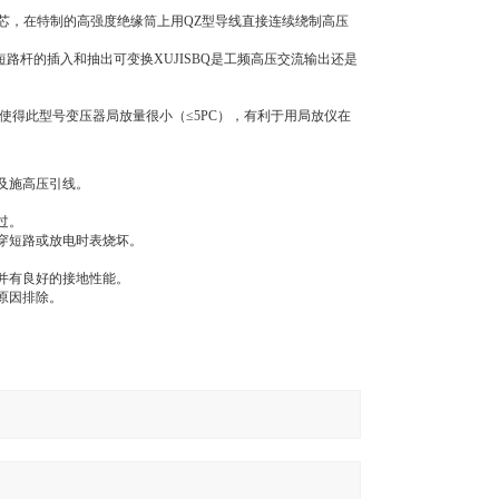
铁芯，在特制的高强度绝缘筒上用QZ型导线直接连续绕制高压
短路杆的插入和抽出可变换XUJISBQ是工频高压交流输出还是
使得此型号变压器局放量很小（≤5PC），有利于用局放仪在
及施高压引线。
过。
穿短路或放电时表烧坏。
并有良好的接地性能。
原因排除。