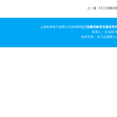
上一篇 :
SX三倍频试
上海旺徐电气有限公司的
GDSQ三倍频试验变压器使用
联系人：吴宝娟 传真
技术支持：化工仪器网
Go