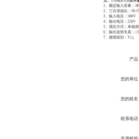
五、
技术
三倍频发生器
1、额定输入容量：3K
2、三次谐波比：50-5
3、输入电压：380V
4、输出电压：250V 
5、调压方式：单相
6、输出波形失真：≤
7、接线组别：Y/△
产品
您的单位
您的姓名
联系电话
常用邮箱