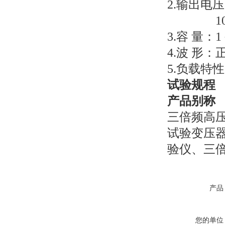
2.输出电压：
100—10
3.容 量：1
4.波 形
5.负载特
试验规程
产品别称
三倍频高
试验变压
验仪、三
产品
您的单位