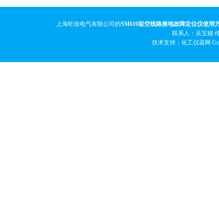
上海旺徐电气有限公司的
SM610架空线路接地故障定位仪使用
联系人：吴宝娟 传真
技术支持：化工仪器网
Go