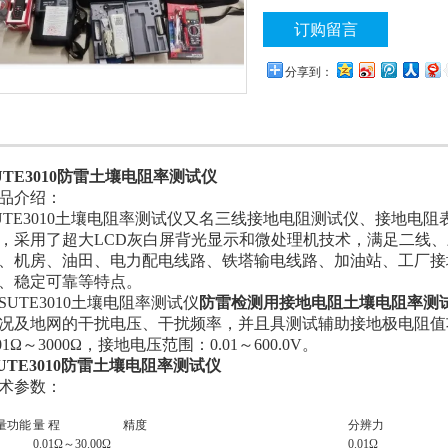
订购留言
分享到：
UTE3010防雷土壤电阻率测试仪
品介绍：
UTE3010土壤电阻率测试仪又名三线接地电阻测试仪、接地电
，采用了超大LCD灰白屏背光显示和微处理机技术，满足二线
、机房、油田、电力配电线路、铁塔输电线路、加油站、工厂接
、稳定可靠等特点。
UTE3010土壤电阻率测试仪
防雷检测用接地电阻土壤电阻率测
况及地网的干扰电压、干扰频率，并且具测试辅助接地极电阻值功
.01Ω～3000Ω，接地电压范围：0.01～600.0V。
UTE3010防雷土壤电阻率测试仪
术参数：
量功能
量 程
精度
分辨力
0.01Ω～30.00Ω
0.01Ω