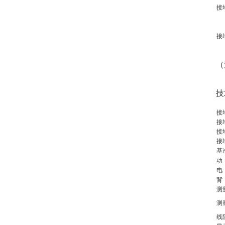
接
接
（
技
接
接
接
接
基
功
电
背
测
测
线