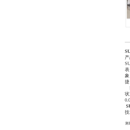
S
产
S
表
象
捷
S
状
0
S
技
测