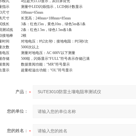
示模式
4位超大LCD显示，灰白屏背光
量指示
测量中LED闪烁指示，LCD倒计数显示
CD尺寸
108mm×65mm
表尺寸
长宽高：240mm×188mm×85mm
试线长
3条：红色15m，黄色10m，绿色5m各1条
易测试线
2条：红色1.5m，绿色1.5m各1条
助接地棒
2根
量时间
对地电压：约2次/秒；接地电阻：约5秒/次
量次数
5000次以上
路电压
测量对地电压：AC 600V以下测量
据存储
500组，闪烁显示“FULL”符号表示存储已满
据查阅
数据查阅功能：“MR”符号显示
出显示
超量程溢出功能：“OL”符号显示
产品：
您的单位：
您的姓名：