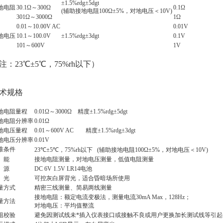
±1.5%rdg±5dgt
地电阻
30.1Ω～300Ω
0.1Ω
(辅助接地电阻100Ω±5%，对地电压＜10V)
301Ω～3000Ω
1Ω
0.01～10.00V AC
0.01V
地电压
10.1～100.0V
±1.5%rdg±3dgt
0.1V
101～600V
1V
注：23℃±5℃，75%rh以下）
术规格
地电阻量程
0.01Ω～3000Ω 精度±1.5%rdg±5dgt
地电阻分辨率
0.01Ω
地电压量程
0.01～600V AC 精度±1.5%rdg±3dgt
地电压分辨率
0.01V
准条件
23℃±5℃，75%rh以下 (辅助接地电阻100Ω±5%，对地电压＜10V)
 能
接地电阻测量，对地电压测量，低值电阻测量
 源
DC 6V 1.5V LR14电池
 光
可控灰白屏背光，适合昏暗场所使用
量方式
精密三线测量、简易两线测量
接地电阻：额定电流变极法，测量电流30mA Max，128Hz；
量方法
对地电压：平均值整流
阻校验
避免因测试线未*插入仪表接口或接触不良或用户更换加长测试线等引