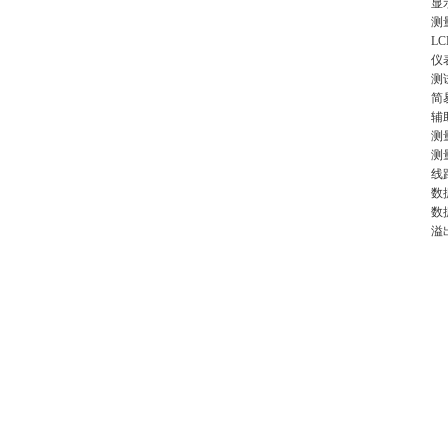
显
测
L
仪
测
简
辅
测
测
线
数
数
溢