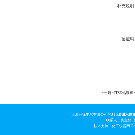
补充说明
验证码
上一篇 :
JTZD钻洞棒
上海旺徐电气有限公司的
JT-ZD漏水探
联系人：吴宝娟 传真
技术支持：化工仪器网
Go