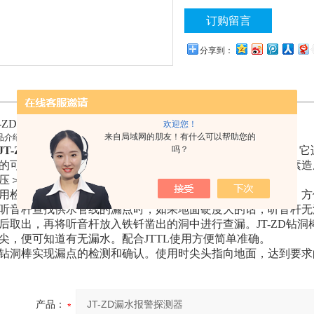
订购留言
分享到：
T-ZD漏水报警探测器
欢迎您！
来自局域网的朋友！有什么可以帮助您的
品介绍：
吗？
JT-ZD漏水报警探测器
是一种简便、快捷、省力的钻探工具，它
的可疑漏点，钻入地下查看有无漏水，避免由于其他干扰因素造
压＞500伏。
用检漏水设备中的听音杆进行检漏时，需要事先在地面凿洞，方
听音杆查找供水管线的漏点时，如果地面硬度大的话，听音杆无
后取出，再将听音杆放入铁钎凿出的洞中进行查漏。JT-ZD钻
尖，便可知道有无漏水。配合JTTL使用方便简单准确。
洞棒实现漏点的检测和确认。使用时尖头指向地面，达到要求
产品：