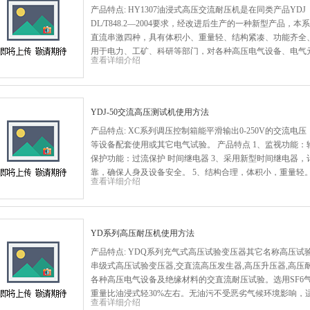
产品特点: HY1307油浸式高压交流耐压机是在同类产品Y
DL/T848.2—2004要求，经改进后生产的一种新型产
直流串激四种，具有体积小、重量轻、结构紧凑、功能齐全
用于电力、工矿、科研等部门，对各种高压电气设备、电气
查看详细介绍
YDJ-50交流高压测试机使用方法
产品特点: XC系列调压控制箱能平滑输出0-250V的交流
等设备配套使用或其它电气试验。 产品特点 1、监视功能：输出
保护功能：过流保护 时间继电器 3、采用新型时间继电器，
靠，确保人身及设备安全。 5、结构合理，体积小，重量轻
查看详细介绍
YD系列高压耐压机使用方法
产品特点: YDQ系列充气式高压试验变压器其它名称高压试
串级式高压试验变压器,交直流高压发生器,高压升压器,高压
各种高压电气设备及绝缘材料的交直流耐压试验。选用SF6
重量比油浸式轻30%左右。无油污不受恶劣气候环境影响，
查看详细介绍