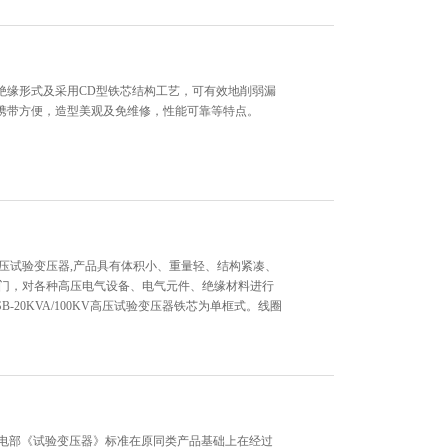
油绝缘形式及采用CD型铁芯结构工艺，可有效地削弱漏
携带方便，造型美观及免维修，性能可靠等特点。
0KV高压试验变压器,产品具有体积小、重量轻、结构紧凑、
部门，对各种高压电气设备、电气元件、绝缘材料进行
-20KVA/100KV高压试验变压器铁芯为单框式。线圈
据机电部《试验变压器》标准在原同类产品基础上在经过